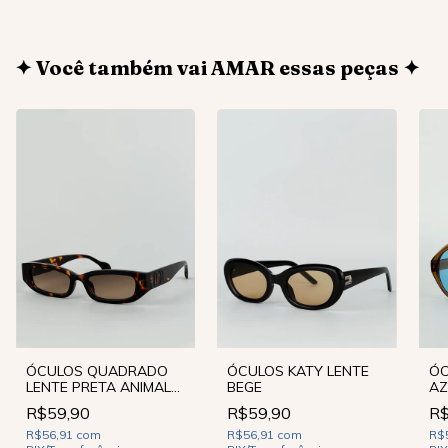
✦ Você também vai AMAR essas peças ✦
ÓCULOS QUADRADO
ÓC
ÓCULOS KATY LENTE
LENTE PRETA ANIMAL
AZ
BEGE
PRINT
R$59,90
R$
R$59,90
R$56,91
com
R$
R$56,91
com