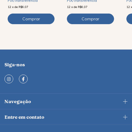
PIX/Transferência
PIX
PIX/Transferência
12
x
de
R$6,07
12
12
x
de
R$6,07
Siga-nos
Navegação
Entre em contato