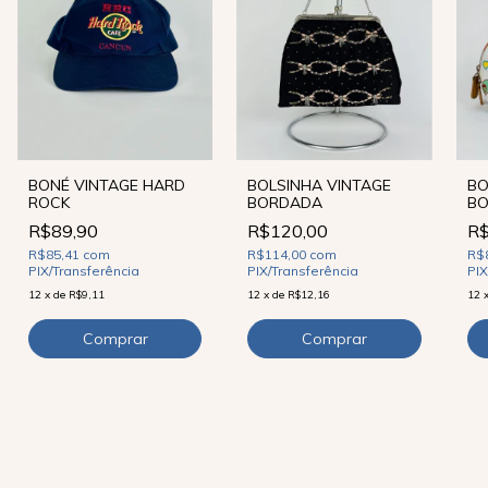
BONÉ VINTAGE HARD
BOLSINHA VINTAGE
BO
ROCK
BORDADA
B
R$89,90
R$120,00
R$
R$85,41
com
R$114,00
com
R$
PIX/Transferência
PIX/Transferência
PIX
12
x
de
R$9,11
12
x
de
R$12,16
12