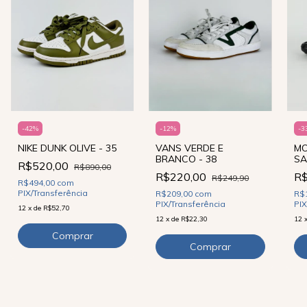
-
42
%
-
12
%
-
3
NIKE DUNK OLIVE - 35
VANS VERDE E
MO
BRANCO - 38
SA
R$520,00
R$890,00
R$220,00
R
R$249,90
R$494,00
com
PIX/Transferência
R$209,00
com
R$
PIX/Transferência
PIX
12
x
de
R$52,70
12
x
de
R$22,30
12