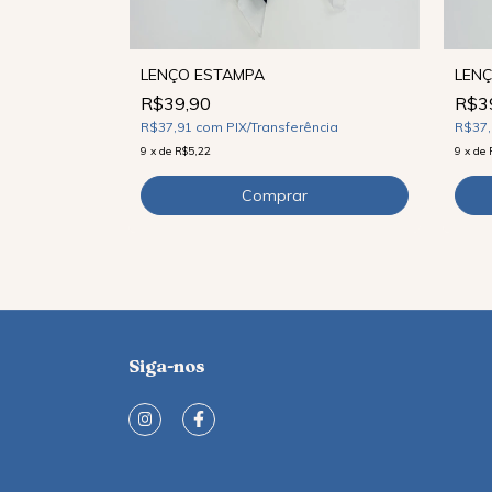
LENÇO ESTAMPA
LEN
R$39,90
R$3
ncia
R$37,91
com
PIX/Transferência
R$37
9
x
de
R$5,22
9
x
de
Siga-nos