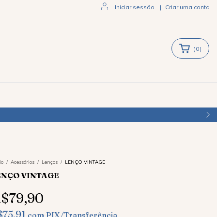
Iniciar sessão
|
Criar uma conta
(
0
)
io
/
Acessórios
/
Lenços
/
LENÇO VINTAGE
ENÇO VINTAGE
$79,90
$75,91
com
PIX/Transferência