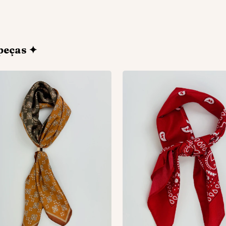
peças ✦