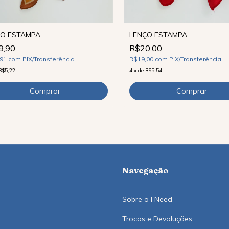
ÇO ESTAMPA
LENÇO ESTAMPA
9,90
R$20,00
,91
com
PIX/Transferência
R$19,00
com
PIX/Transferência
R$5,22
4
x
de
R$5,54
Navegação
Sobre o I Need
Trocas e Devoluções