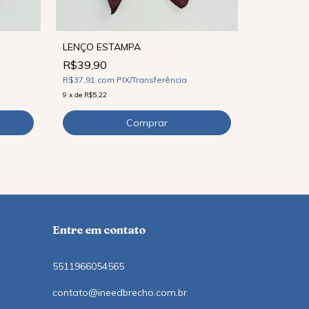
LENÇO ESTAMPA
R$39,90
LENÇO ES
R$37,91
com
PIX/Transferência
R$39,90
9
x
de
R$5,22
R$37,91
co
9
x
de
R$5,22
Entre em contato
5511966054565
contato@ineedbrecho.com.br