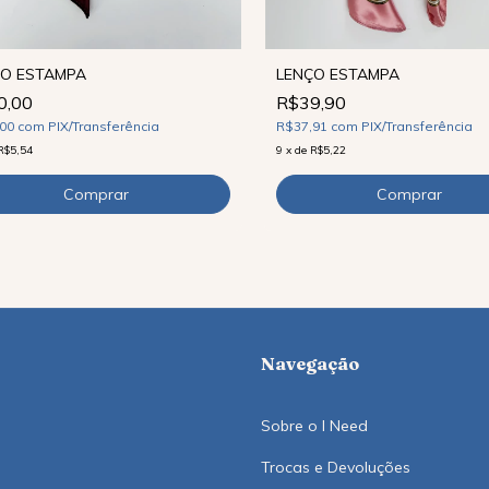
ÇO ESTAMPA
LENÇO ESTAMPA
0,00
R$39,90
,00
com
PIX/Transferência
R$37,91
com
PIX/Transferência
R$5,54
9
x
de
R$5,22
Navegação
Sobre o I Need
Trocas e Devoluções