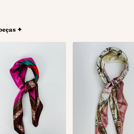
peças ✦