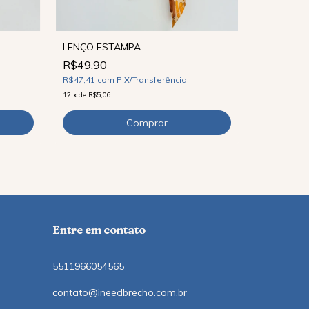
LENÇO ESTAMPA
R$49,90
LENÇO ES
R$47,41
com
PIX/Transferência
R$39,90
12
x
de
R$5,06
R$37,91
co
9
x
de
R$5,22
Entre em contato
5511966054565
contato@ineedbrecho.com.br