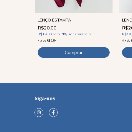
LENÇO ESTAMPA
LEN
R$20,00
R$2
ncia
R$19,00
com
PIX/Transferência
R$19
4
x
de
R$5,54
4
x
de
Siga-nos