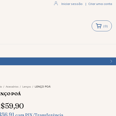
Iniciar sessão
|
Criar uma conta
(
0
)
ENVIAMOS
io
/
Acessórios
/
Lenços
/
LENÇO POÁ
ENÇO POÁ
$59,90
$56,91
com
PIX/Transferência