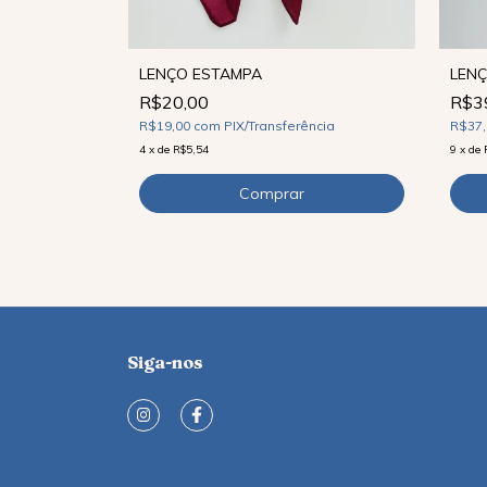
LENÇO ESTAMPA
LEN
R$20,00
R$3
R$19,00
com
PIX/Transferência
R$37
ncia
4
x
de
R$5,54
9
x
de
Siga-nos