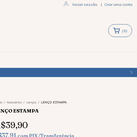
Iniciar sessão
|
Criar uma conta
(
0
)
io
/
Acessórios
/
Lenços
/
LENÇO ESTAMPA
ENÇO ESTAMPA
$39,90
$37,91
com
PIX/Transferência