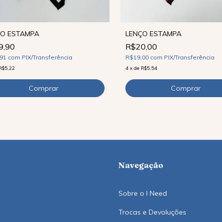
LENÇO ESTAMPA
ÇO ESTAMPA
R$20,00
9,90
R$19,00
com
PIX/Transferência
,91
com
PIX/Transferência
4
x
de
R$5,54
R$5,22
Navegação
Sobre o I Need
Trocas e Devoluções