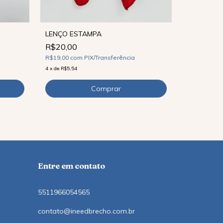
LENÇO ESTAMPA
R$20,00
LENÇO ES
R$19,00
com
PIX/Transferência
R$39,90
4
x
de
R$5,54
R$37,91
co
9
x
de
R$5,22
Entre em contato
5511966054565
contato@ineedbrecho.com.br