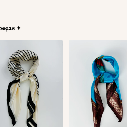
peças ✦