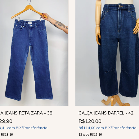
A JEANS RETA ZARA - 38
CALÇA JEANS BARREL - 42
29,90
R$120,00
3,41
com
PIX/Transferência
R$114,00
com
PIX/Transferência
e
R$13,16
12
x
de
R$12,16