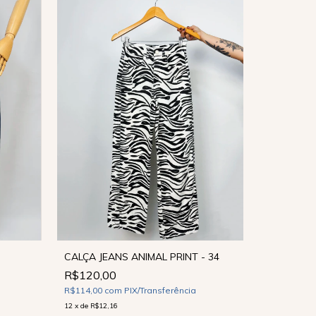
CALÇA JEANS ANIMAL PRINT - 34
R$120,00
CALÇA JEA
R$114,00
com
PIX/Transferência
R$120,0
12
x
de
R$12,16
R$114,00
c