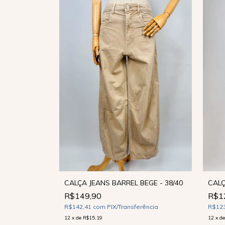
CALÇA JEANS BARREL BEGE - 38/40
CALÇ
 - 42
R$149,90
R$1
R$142,41
com
PIX/Transferência
R$12
ência
12
x
de
R$15,19
12
x
d