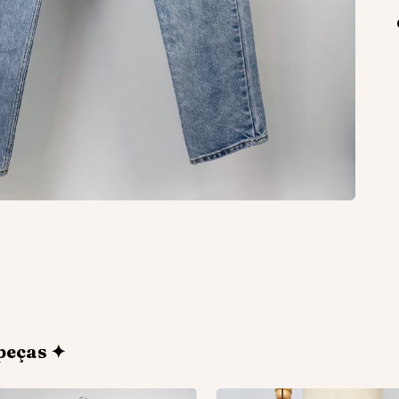
peças ✦