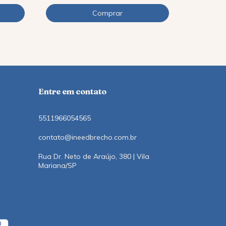
12
x
de
R$12,1
Entre em contato
5511966054565
contato@ineedbrecho.com.br
Rua Dr. Neto de Araújo, 380 | Vila
Mariana/SP