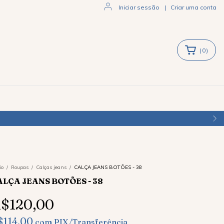
Iniciar sessão
|
Criar uma conta
(
0
)
ASIL
io
/
Roupas
/
Calças jeans
/
CALÇA JEANS BOTÕES - 38
ALÇA JEANS BOTÕES - 38
$120,00
$114,00
com
PIX/Transferência