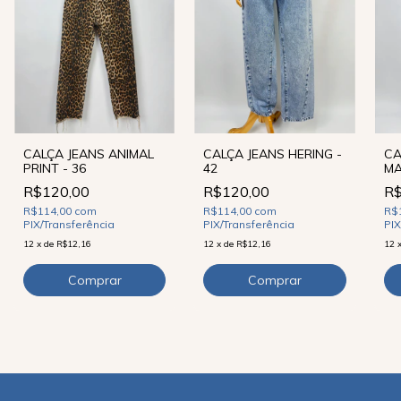
CALÇA JEANS ANIMAL
CALÇA JEANS HERING -
CA
PRINT - 36
42
MA
R$120,00
R$120,00
R$
R$114,00
com
R$114,00
com
R$
PIX/Transferência
PIX/Transferência
PIX
12
x
de
R$12,16
12
x
de
R$12,16
12