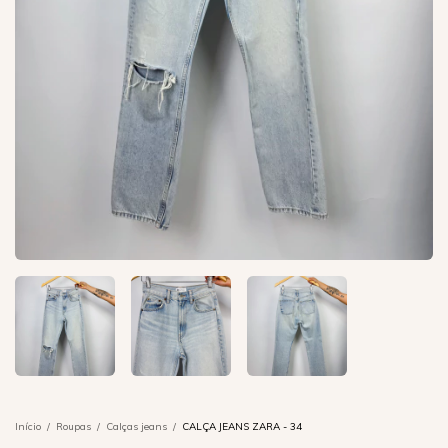
Início
/
Roupas
/
Calças jeans
/
CALÇA JEANS ZARA - 34