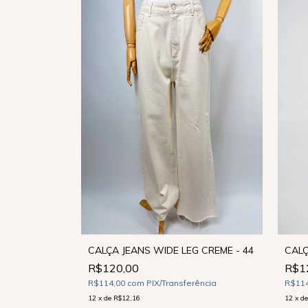
 - 42
CALÇA JEANS WIDE LEG CREME - 44
CALÇ
R$120,00
R$1
ência
R$114,00
com
PIX/Transferência
R$11
12
x
de
R$12,16
12
x
d