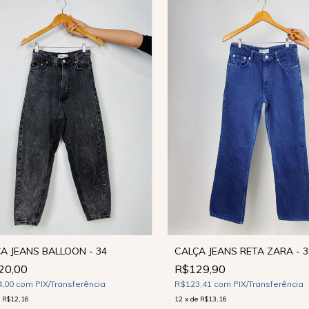
CALÇA JEANS RETA ZARA - 3
A JEANS BALLOON - 34
R$129,90
20,00
R$123,41
com
PIX/Transferência
4,00
com
PIX/Transferência
12
x
de
R$13,16
e
R$12,16