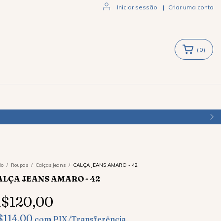
Iniciar sessão
|
Criar uma conta
(
0
)
io
/
Roupas
/
Calças jeans
/
CALÇA JEANS AMARO - 42
ALÇA JEANS AMARO - 42
$120,00
$114,00
com
PIX/Transferência