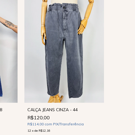
8
CALÇA JEANS CINZA - 44
R$120,00
CALÇA JEA
R$114,00
com
PIX/Transferência
R$120,0
12
x
de
R$12,16
R$114,00
c