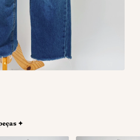
peças ✦