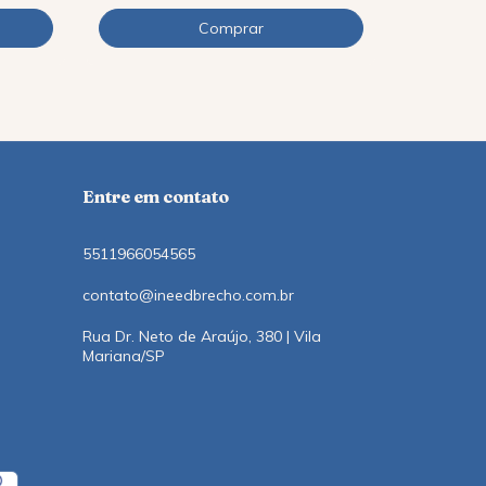
12
x
de
R$12,1
Entre em contato
5511966054565
contato@ineedbrecho.com.br
Rua Dr. Neto de Araújo, 380 | Vila
Mariana/SP