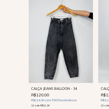
 CREME - 44
CALÇA JEANS BALLOON - 34
CALÇ
R$120,00
R$1
ência
R$114,00
com
PIX/Transferência
R$11
12
x
de
R$12,16
12
x
d