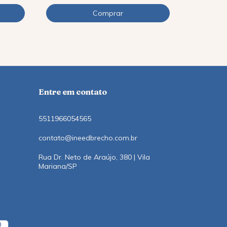
12
x
de
R$12,1
Entre em contato
5511966054565
contato@ineedbrecho.com.br
Rua Dr. Neto de Araújo, 380 | Vila
Mariana/SP