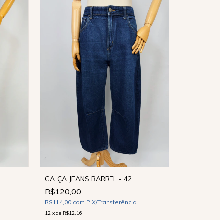
CALÇA JEANS BARREL - 42
R$120,00
CALÇA JEA
R$114,00
com
PIX/Transferência
R$120,0
12
x
de
R$12,16
R$114,00
c