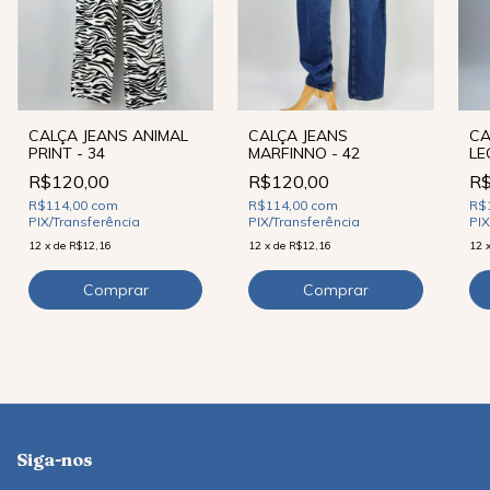
CALÇA JEANS ANIMAL
CALÇA JEANS
CA
PRINT - 34
MARFINNO - 42
LE
R$120,00
R$120,00
R$
R$114,00
com
R$114,00
com
R$
PIX/Transferência
PIX/Transferência
PIX
12
x
de
R$12,16
12
x
de
R$12,16
12
Siga-nos