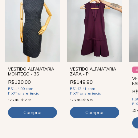
VESTIDO ALFAIATARIA
VESTIDO ALFAIATARIA
-
1
MONTEGO - 36
ZARA - P
VE
R$120,00
R$149,90
FA
R$114,00
com
R$142,41
com
R
PIX/Transferência
PIX/Transferência
R$
12
x
de
R$12,16
12
x
de
R$15,19
PIX
12