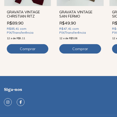
GRAVATA VINTAGE
GR
GRAVATA VINTAGE
SAN FERMO
SI
CHRISTIAN RITZ
R$49,90
R$
R$89,90
R$47,41
com
R$
R$85,41
com
PIX/Transferência
PIX
PIX/Transferência
12
x
de
R$5,06
12
12
x
de
R$9,11
Siga-nos