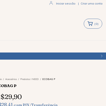
Iniciar sessão
|
Criar uma conta
(
0
)
ENVIAMOS PARA TODO O BRASIL
io
/
Acessórios
/
Produtos I NEED
/
ECOBAG P
COBAG P
$29,90
$28,41
com
PIX/Transferência