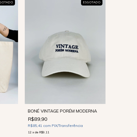
GOTADO
ESGOTADO
BONÉ VINTAGE PORÉM MODERNA
R$89,90
R$85,41
com
PIX/Transferência
12
x
de
R$9,11