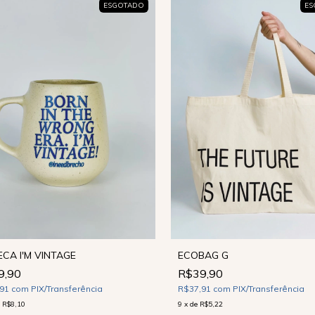
ESGOTADO
ES
CA I'M VINTAGE
ECOBAG G
9,90
R$39,90
,91
com
PIX/Transferência
R$37,91
com
PIX/Transferência
e
R$8,10
9
x
de
R$5,22