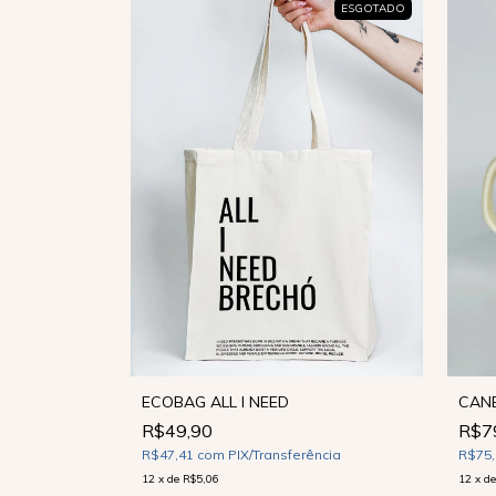
ESGOTADO
ECOBAG ALL I NEED
CANE
R$49,90
R$7
R$47,41
com
PIX/Transferência
R$75
12
x
de
R$5,06
12
x
d