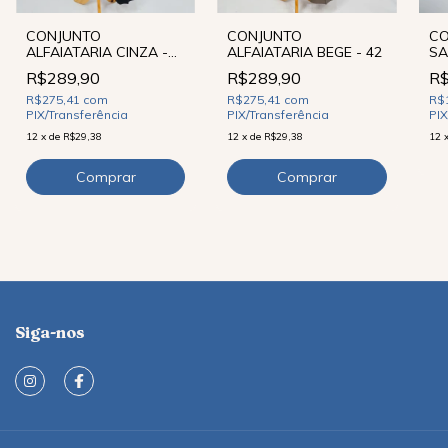
CO
CONJUNTO
CONJUNTO
SA
ALFAIATARIA CINZA -
ALFAIATARIA BEGE - 42
42
R$
R$289,90
R$289,90
R$
R$275,41
com
R$275,41
com
PIX
PIX/Transferência
PIX/Transferência
12
12
x
de
R$29,38
12
x
de
R$29,38
Siga-nos