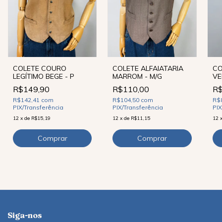
COLETE COURO
COLETE ALFAIATARIA
CO
LEGÍTIMO BEGE - P
MARROM - M/G
VE
R$149,90
R$110,00
R$
R$142,41
com
R$104,50
com
R$
PIX/Transferência
PIX/Transferência
PIX
12
x
de
R$15,19
12
x
de
R$11,15
12
Siga-nos