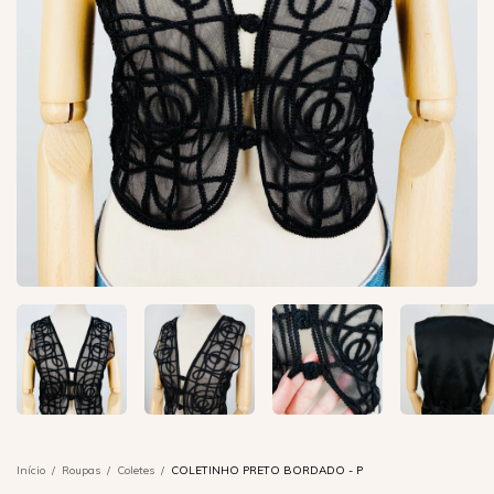
Início
/
Roupas
/
Coletes
/
COLETINHO PRETO BORDADO - P