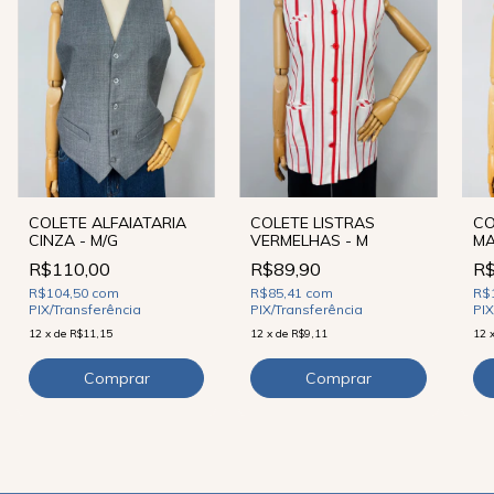
COLETE ALFAIATARIA
COLETE LISTRAS
CO
CINZA - M/G
VERMELHAS - M
MA
R$110,00
R$89,90
R$
R$104,50
com
R$85,41
com
R$
PIX/Transferência
PIX/Transferência
PIX
12
x
de
R$11,15
12
x
de
R$9,11
12