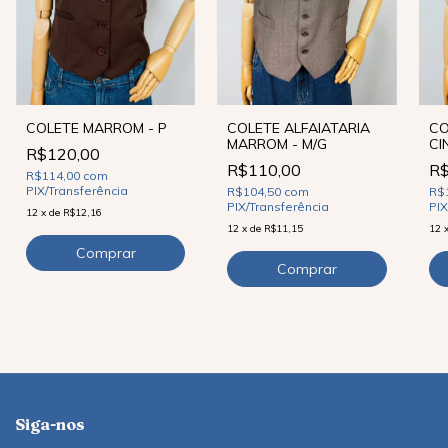
COLETE MARROM - P
COLETE ALFAIATARIA
CO
MARROM - M/G
CI
R$120,00
R$110,00
R$
R$114,00
com
PIX/Transferência
R$104,50
com
R$
PIX/Transferência
PIX
12
x
de
R$12,16
12
x
de
R$11,15
12
Siga-nos