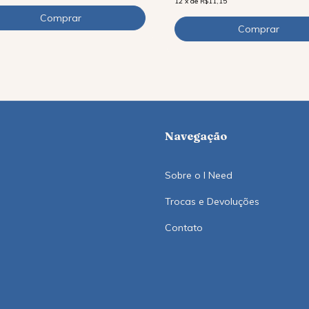
12
x
de
R$11,15
Navegação
Sobre o I Need
Trocas e Devoluções
Contato