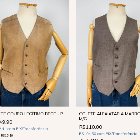
TE COURO LEGÍTIMO BEGE - P
COLETE ALFAIATARIA MARRO
M/G
49,90
R$110,00
2,41
com
PIX/Transferência
R$104,50
com
PIX/Transferência
e
R$15,19