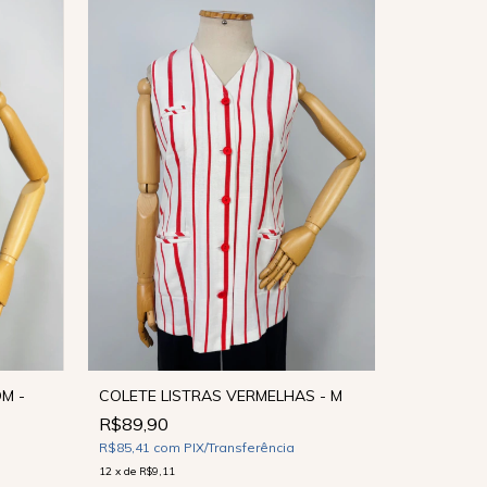
COLETE LISTRAS VERMELHAS - M
M -
R$89,90
COLETE B
R$85,41
com
PIX/Transferência
R$89,90
12
x
de
R$9,11
R$85,41
co