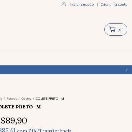
Iniciar sessão
|
Criar uma conta
(
0
)
io
/
Roupas
/
Coletes
/
COLETE PRETO - M
OLETE PRETO - M
$89,90
$85,41
com
PIX/Transferência