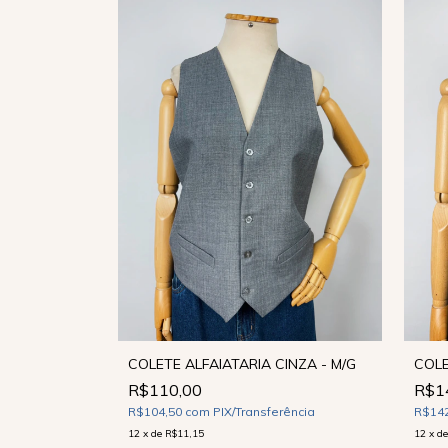
ESGOTADO
M - M
COLETE ALFAIATARIA CINZA - M/G
COLE
R$110,00
R$1
ência
R$104,50
com
PIX/Transferência
R$14
12
x
de
R$11,15
12
x
d