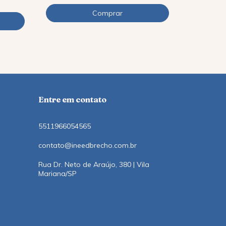
12
x
de
R$9,11
Entre em contato
5511966054565
contato@ineedbrecho.com.br
Rua Dr. Neto de Araújo, 380 | Vila
Mariana/SP