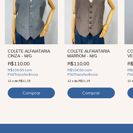
COLETE ALFAIATARIA
COLETE ALFAIATARIA
CO
CINZA - M/G
MARROM - M/G
VE
R$110,00
R$110,00
R$
R$104,50
com
R$104,50
com
R$
PIX/Transferência
PIX/Transferência
PIX
12
x
de
R$11,15
12
x
de
R$11,15
12