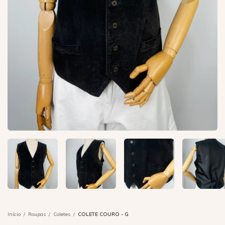
Início
/
Roupas
/
Coletes
/
COLETE COURO - G