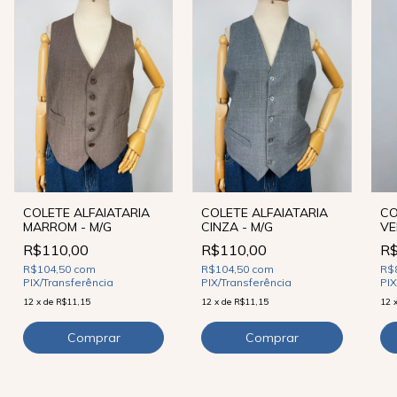
COLETE ALFAIATARIA
COLETE ALFAIATARIA
CO
MARROM - M/G
CINZA - M/G
VE
R$110,00
R$110,00
R$
R$104,50
com
R$104,50
com
R$
PIX/Transferência
PIX/Transferência
PIX
12
x
de
R$11,15
12
x
de
R$11,15
12