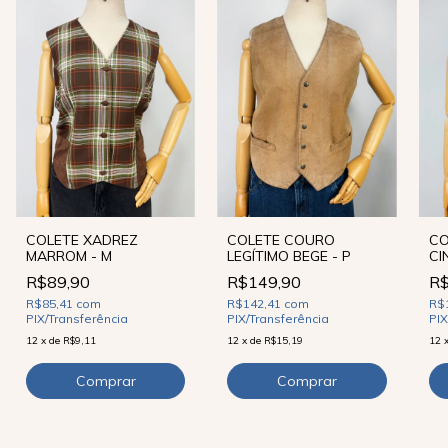
COLETE XADREZ
COLETE COURO
CO
MARROM - M
LEGÍTIMO BEGE - P
CI
R$89,90
R$149,90
R$
R$85,41
com
R$142,41
com
R$
PIX/Transferência
PIX/Transferência
PIX
12
x
de
R$9,11
12
x
de
R$15,19
12