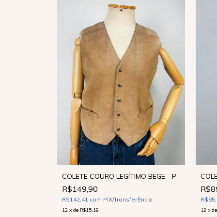
ESGOTADO
- 42
COLE
COLETE COURO LEGÍTIMO BEGE - P
R$8
R$149,90
R$85
R$142,41
com
PIX/Transferência
ência
12
x
d
12
x
de
R$15,19