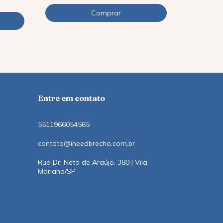
12
x
de
R$9,11
Entre em contato
5511966054565
contato@ineedbrecho.com.br
Rua Dr. Neto de Araújo, 380 | Vila
Mariana/SP