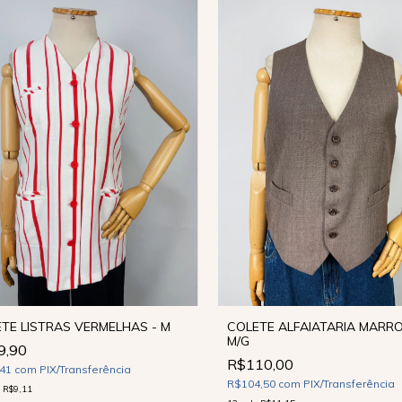
TE LISTRAS VERMELHAS - M
COLETE ALFAIATARIA MARRO
M/G
9,90
R$110,00
,41
com
PIX/Transferência
R$104,50
com
PIX/Transferência
e
R$9,11