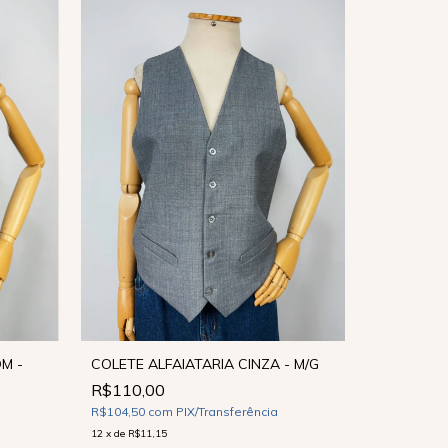
M -
COLETE ALFAIATARIA CINZA - M/G
R$110,00
COLETE B
R$104,50
com
PIX/Transferência
R$89,90
12
x
de
R$11,15
R$85,41
co