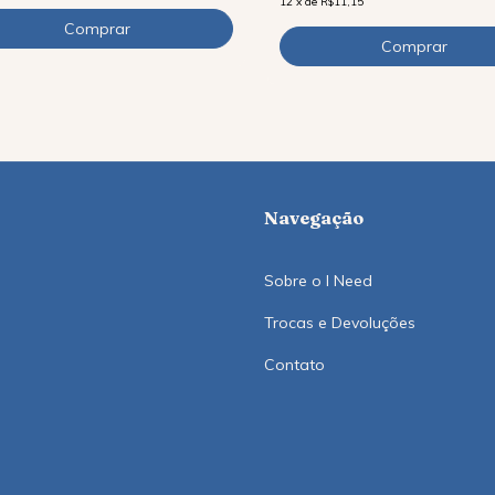
12
x
de
R$11,15
Navegação
Sobre o I Need
Trocas e Devoluções
Contato