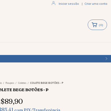
Iniciar sessão
|
Criar uma conta
(
0
)
ASIL
io
/
Roupas
/
Coletes
/
COLETE BEGE BOTÕES - P
OLETE BEGE BOTÕES - P
$89,90
$85,41
com
PIX/Transferência