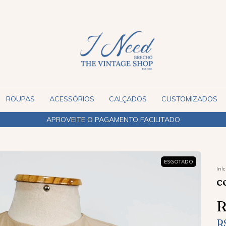
ROUPAS
ACESSÓRIOS
CALÇADOS
CUSTOMIZADOS
ENVIAMOS PARA TODO O BR
ESGOTADO
Iníc
C
R
R