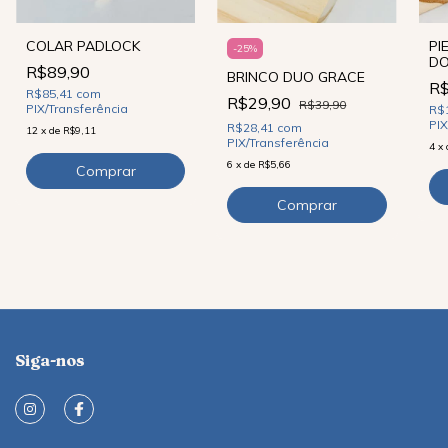
COLAR PADLOCK
PI
-
25
%
D
R$89,90
BRINCO DUO GRACE
R$
R$85,41
com
R$29,90
R$39,90
PIX/Transferência
R$
PIX
R$28,41
com
12
x
de
R$9,11
PIX/Transferência
4
x
6
x
de
R$5,66
Siga-nos