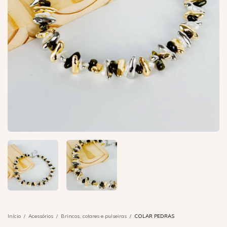
Início
/
Acessórios
/
Brincos, colares e pulseiras
/
COLAR PEDRAS