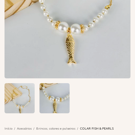
Início
/
Acessórios
/
Brincos, colares e pulseiras
/
COLAR FISH & PEARLS