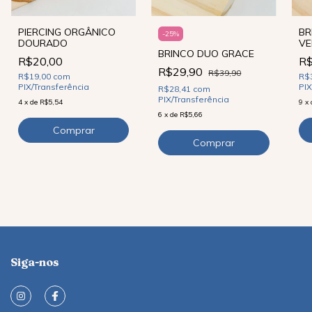
PIERCING ORGÂNICO
BR
-
25
%
DOURADO
VE
BRINCO DUO GRACE
R$20,00
R$
R$29,90
R$39,90
R$19,00
com
R$
PIX/Transferência
PIX
R$28,41
com
PIX/Transferência
4
x
de
R$5,54
9
x
6
x
de
R$5,66
Siga-nos