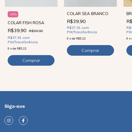
COLAR SEA BRANCO
BR
-
33
%
R$39,90
R$
COLAR FISH ROSA
R$37,91
com
R$
R$39,90
R$59,90
PIX/Transferência
PIX
R$37,91
com
9
x
de
R$5,22
9
x
PIX/Transferência
9
x
de
R$5,22
Siga-nos