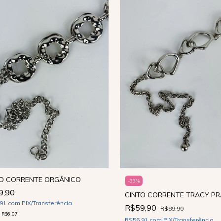
TO CORRENTE ORGÂNICO
-
33
%
9,90
CINTO CORRENTE TRACY PR
,91
com
PIX/Transferência
R$59,90
R$89,90
e
R$6,07
R$56,91
com
PIX/Transferência