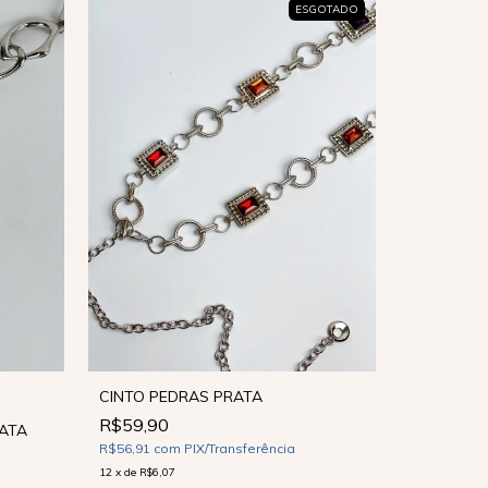
ESGOTADO
CINTO PEDRAS PRATA
R$59,90
CINTO CO
ATA
DOURADO
R$56,91
com
PIX/Transferência
R$59,90
12
x
de
R$6,07