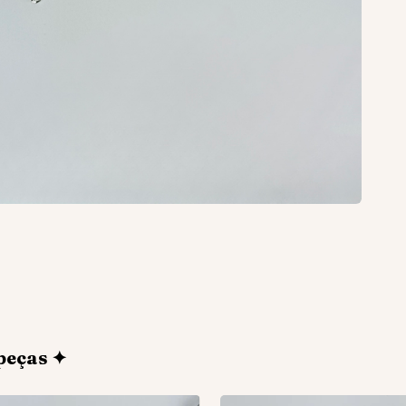
peças ✦