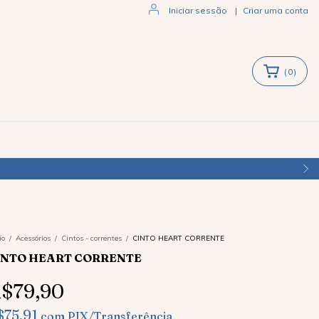
Iniciar sessão
|
Criar uma conta
(
0
)
io
/
Acessórios
/
Cintos - correntes
/
CINTO HEART CORRENTE
INTO HEART CORRENTE
$79,90
$75,91
com
PIX/Transferência