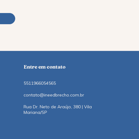
R$56,91
co
12
x
de
R$6,07
Entre em contato
5511966054565
contato@ineedbrecho.com.br
Rua Dr. Neto de Araújo, 380 | Vila
Mariana/SP