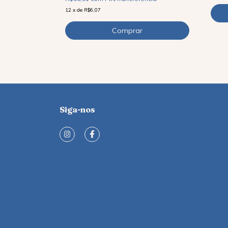
12
x
de
R$6,07
Siga-nos