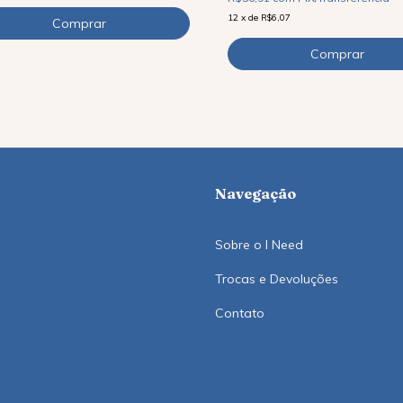
12
x
de
R$6,07
Navegação
Sobre o I Need
Trocas e Devoluções
Contato