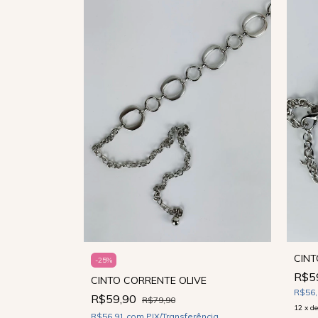
ESGOTADO
CIN
-
25
%
R$5
CINTO CORRENTE OLIVE
ncia
R$56
R$59,90
R$79,90
12
x
d
R$56,91
com
PIX/Transferência