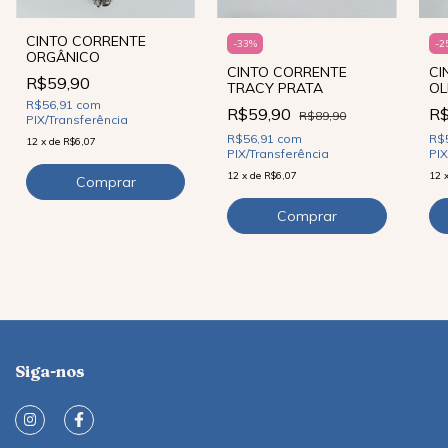
CINTO CORRENTE
-
33
%
-
2
ORGÂNICO
CINTO CORRENTE
CI
R$59,90
TRACY PRATA
OL
R$56,91
com
R$59,90
R
R$89,90
PIX/Transferência
R$56,91
com
R$
12
x
de
R$6,07
PIX/Transferência
PIX
12
x
de
R$6,07
12
Siga-nos