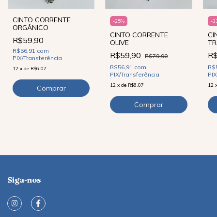
CINTO CORRENTE
-
25
%
-
3
ORGÂNICO
CINTO CORRENTE
CI
R$59,90
OLIVE
TR
R$56,91
com
R$59,90
R
R$79,90
PIX/Transferência
R$56,91
com
R$
12
x
de
R$6,07
PIX/Transferência
PIX
12
x
de
R$6,07
12
Siga-nos