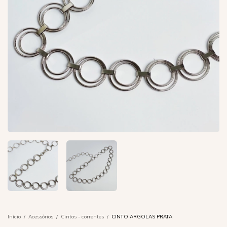
Início
/
Acessórios
/
Cintos - correntes
/
CINTO ARGOLAS PRATA