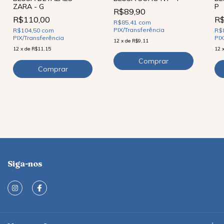
ZARA - G
P
R$89,90
R$110,00
R$
R$85,41
com
PIX/Transferência
R$104,50
com
R$
PIX/Transferência
PIX
12
x
de
R$9,11
12
x
de
R$11,15
12
Siga-nos