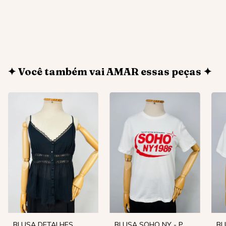
✦ Você também vai AMAR essas peças ✦
BLUSA DETALHES
BLUSA SOHO NY - P
BL