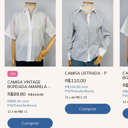
CAMISA LISTRADA - P
CA
-
18
%
BO
R$110,00
CAMISA VINTAGE
R$
BORDADA AMARELA -
R$104,50
com
M
PIX/Transferência
R$
R$89,90
R$110,00
PIX
12
x
de
R$11,15
R$85,41
com
12
PIX/Transferência
12
x
de
R$9,11