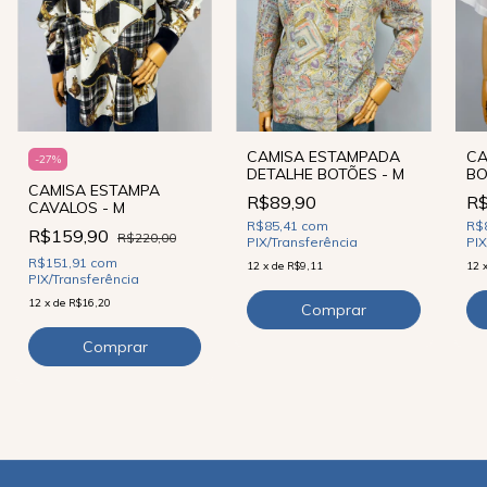
CA
CAMISA ESTAMPADA
-
27
%
BO
DETALHE BOTÕES - M
CAMISA ESTAMPA
R$
R$89,90
CAVALOS - M
R$
R$85,41
com
R$159,90
R$220,00
PIX
PIX/Transferência
R$151,91
com
12
12
x
de
R$9,11
PIX/Transferência
12
x
de
R$16,20