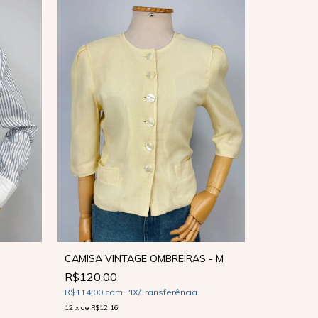
CAMISA VINTAGE OMBREIRAS - M
R$120,00
CAMISA L
M
R$114,00
com
PIX/Transferência
R$89,90
12
x
de
R$12,16