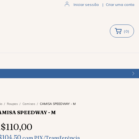
Iniciar sessão
|
Criar uma conta
(
0
)
io
/
Roupas
/
Camisas
/
CAMISA SPEEDWAY - M
AMISA SPEEDWAY - M
$110,00
$104,50
com
PIX/Transferência