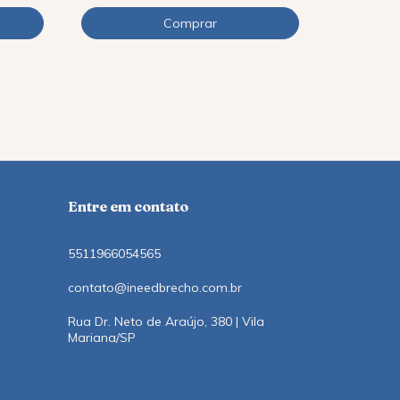
R$85,41
co
12
x
de
R$9,11
Entre em contato
5511966054565
contato@ineedbrecho.com.br
Rua Dr. Neto de Araújo, 380 | Vila
Mariana/SP