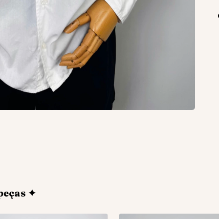
peças ✦