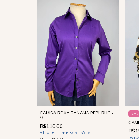
CAMISA ROXA BANANA REPUBLIC -
DA - P
-
27
%
M
CAMI
R$110,00
ência
R$1
R$104,50
com
PIX/Transferência
R$15