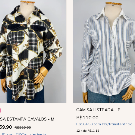
CAMISA LISTRADA - P
R$110,00
SA ESTAMPA CAVALOS - M
R$104,50
com
PIX/Transferência
59,90
R$220,00
12
x
de
R$11,15
1,91
com
PIX/Transferência