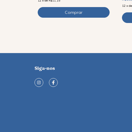
12
x
de
R$11,15
12
x
d
Siga-nos