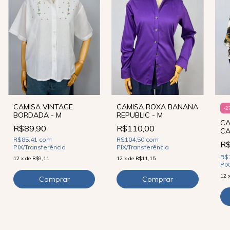
CAMISA ROXA BANANA
CAMISA VINTAGE
-
2
REPUBLIC - M
BORDADA - M
CA
R$110,00
R$89,90
CA
R$104,50
com
R$85,41
com
R
PIX/Transferência
PIX/Transferência
R$
12
x
de
R$11,15
12
x
de
R$9,11
PIX
12