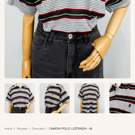
Início
/
Roupas
/
Camisas
/
CAMISA POLO LISTRADA - M