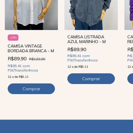
CA
CAMISA LISTRADA
-
25
%
RE
AZUL MARINHO - M
CAMISA VINTAGE
R$
R$89,90
BORDADA BRANCA - M
R$
R$85,41
com
R$89,90
R$120,00
PIX
PIX/Transferência
R$85,41
com
12
12
x
de
R$9,11
PIX/Transferência
12
x
de
R$9,11