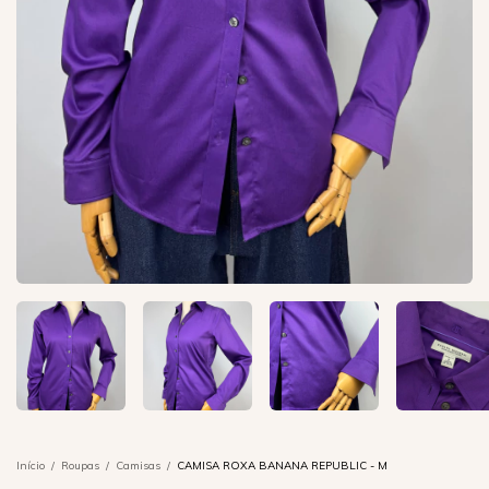
Início
/
Roupas
/
Camisas
/
CAMISA ROXA BANANA REPUBLIC - M