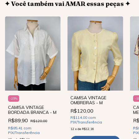
✦ Você também vai AMAR essas peças ✦
CAMISA VINTAGE
-
25
%
-
1
OMBREIRAS - M
CAMISA VINTAGE
CA
R$120,00
BORDADA BRANCA - M
ME
R$114,00
com
R$89,90
R
R$120,00
PIX/Transferência
R$85,41
com
R$
12
x
de
R$12,16
PIX/Transferência
PIX