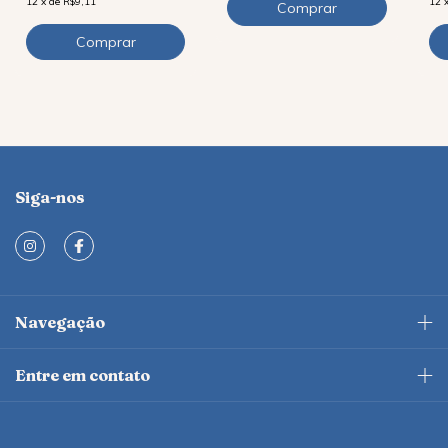
12
x
de
R$9,11
12
Siga-nos
Navegação
Entre em contato