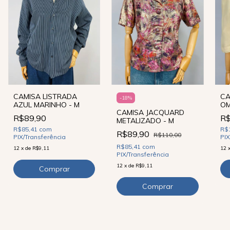
CAMISA LISTRADA
CA
-
18
%
AZUL MARINHO - M
OM
CAMISA JACQUARD
R$89,90
R$
METALIZADO - M
R$85,41
com
R$
R$89,90
R$110,00
PIX/Transferência
PIX
R$85,41
com
12
x
de
R$9,11
12
PIX/Transferência
12
x
de
R$9,11