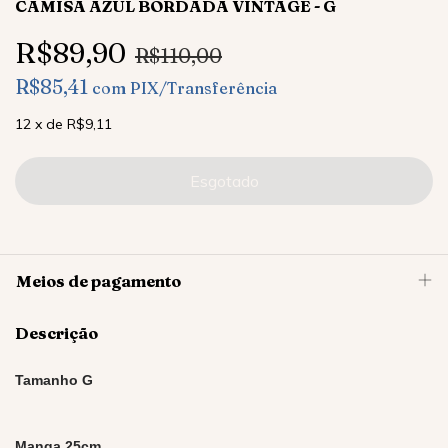
CAMISA AZUL BORDADA VINTAGE - G
R$89,90
R$110,00
R$85,41
com
PIX/Transferência
12
x
de
R$9,11
Meios de pagamento
Descrição
Tamanho G
Manga 25cm