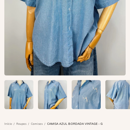
Início
/
Roupas
/
Camisas
/
CAMISA AZUL BORDADA VINTAGE - G