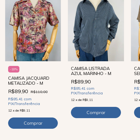
CAMISA LISTRADA
CA
-
18
%
AZUL MARINHO - M
SE
CAMISA JACQUARD
R$89,90
R$
METALIZADO - M
R$85,41
com
R$
R$89,90
R$110,00
PIX/Transferência
PIX
R$85,41
com
12
x
de
R$9,11
12
PIX/Transferência
12
x
de
R$9,11