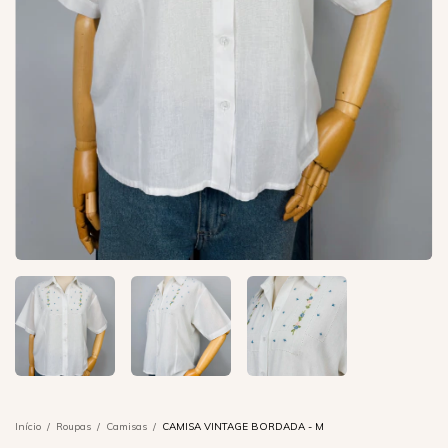
Início
/
Roupas
/
Camisas
/
CAMISA VINTAGE BORDADA - M