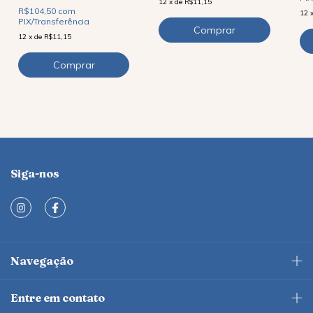
12
x
de
R$11,15
R$104,50
com
12
PIX/Transferência
12
x
de
R$11,15
Siga-nos
Navegação
Entre em contato