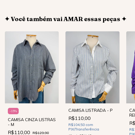
✦ Você também vai AMAR essas peças ✦
CAMISA LISTRADA - P
CA
-
15
%
RE
R$110,00
CAMISA CINZA LISTRAS
R$
- M
R$104,50
com
PIX/Transferência
R$
R$110,00
R$129,90
PIX