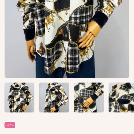
-
27
%