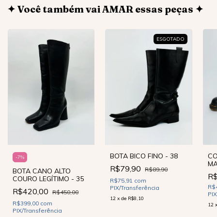
✦ Você também vai AMAR essas peças ✦
ESGOTADO
BOTA BICO FINO - 38
CO
-
7
%
MA
R$79,90
R$89,90
BOTA CANO ALTO
R$
COURO LEGÍTIMO - 35
R$75,91
com
R$
PIX/Transferência
R$420,00
R$450,00
PIX
12
x
de
R$8,10
R$399,00
com
12
PIX/Transferência