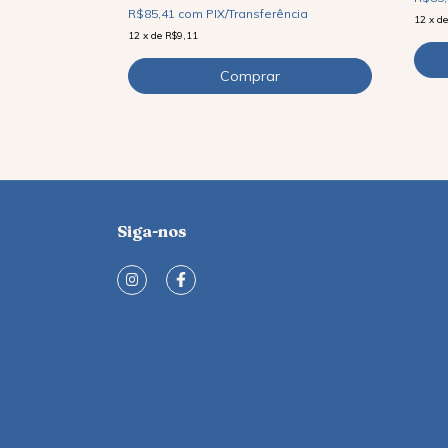
R$85,41
com
PIX/Transferência
12
x
d
12
x
de
R$9,11
Siga-nos