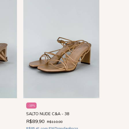
-
18
%
SALTO NUDE C&A - 38
-
40
%
R$89,90
R$110,00
SALTO BR
NATI VOZZ
R$85,41
com
PIX/Transferência