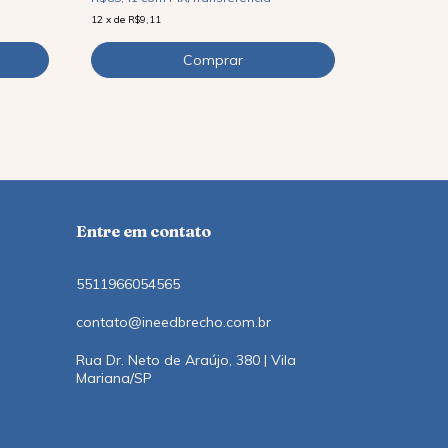
R$89,90
12
x
de
R$9,11
R$85,41
co
12
x
de
R$9,11
Entre em contato
5511966054565
contato@ineedbrecho.com.br
Rua Dr. Neto de Araújo, 380 | Vila
Mariana/SP