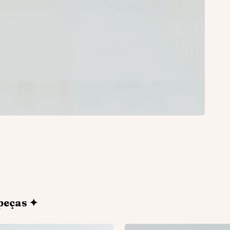
peças ✦