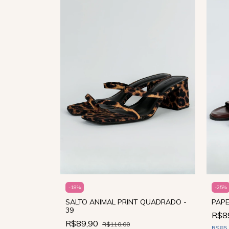
ACHUELO
-
25
%
-
18
%
PAPE
SALTO ANIMAL PRINT QUADRADO -
39
R$8
ncia
R$89,90
R$110,00
R$85