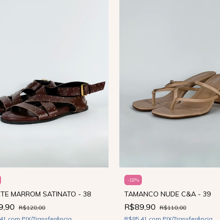
-
18
%
TE MARROM SATINATO - 38
TAMANCO NUDE C&A - 39
9,90
R$89,90
R$120,00
R$110,00
,41
com
PIX/Transferência
R$85,41
com
PIX/Transferência