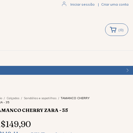
Iniciar sessão
|
Criar uma conta
(
0
)
io
/
Calçados
/
Sandálias e sapatilhas
/
TAMANCO CHERRY
A - 35
AMANCO CHERRY ZARA - 35
$149,90