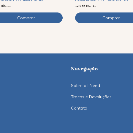
e
R$9,11
12
x
de
R$9,11
Navegação
Sobre o I Need
Trocas e Devoluções
Contato