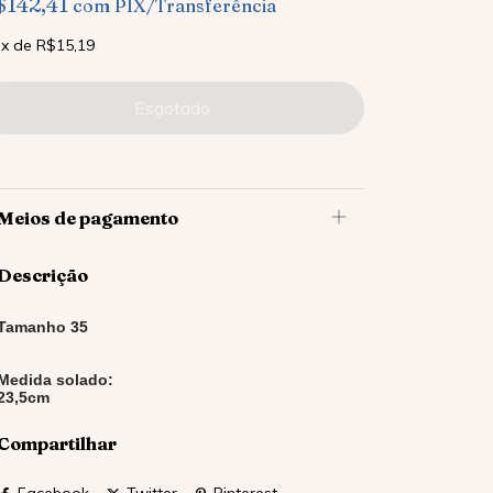
$142,41
com
PIX/Transferência
x
de
R$15,19
Meios de pagamento
Descrição
Tamanho 35
Medida solado:
23,5cm
Compartilhar