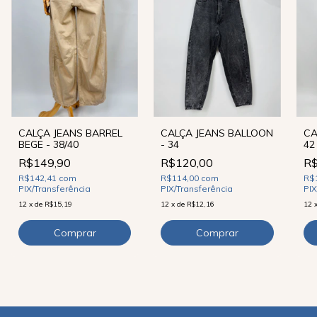
CALÇA JEANS BARREL
CALÇA JEANS BALLOON
CA
BEGE - 38/40
- 34
42
R$149,90
R$120,00
R$
R$142,41
com
R$114,00
com
R$
PIX/Transferência
PIX/Transferência
PIX
12
x
de
R$15,19
12
x
de
R$12,16
12