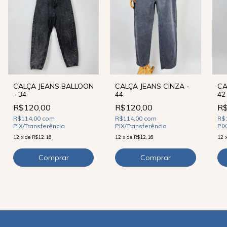
CALÇA JEANS BALLOON
CALÇA JEANS CINZA -
CA
- 34
44
42
R$120,00
R$120,00
R$
R$114,00
com
R$114,00
com
R$
PIX/Transferência
PIX/Transferência
PIX
12
x
de
R$12,16
12
x
de
R$12,16
12