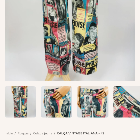
Início
/
Roupas
/
Calças jeans
/
CALÇA VINTAGE ITALIANA - 42