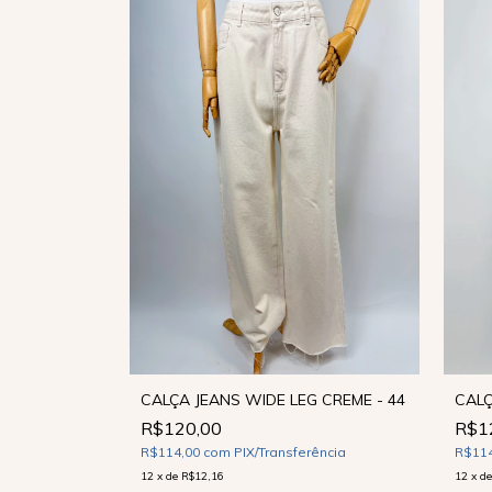
CALÇ
 42
CALÇA JEANS WIDE LEG CREME - 44
R$1
R$120,00
R$11
ência
R$114,00
com
PIX/Transferência
12
x
d
12
x
de
R$12,16