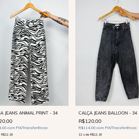
A JEANS ANIMAL PRINT - 34
CALÇA JEANS BALLOON - 34
20,00
R$120,00
4,00
com
PIX/Transferência
R$114,00
com
PIX/Transferência
e
R$12,16
12
x
de
R$12,16