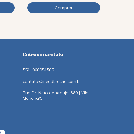
12
x
de
R$12,1
Entre em contato
5511966054565
contato@ineedbrecho.com.br
Rua Dr. Neto de Araújo, 380 | Vila
Mariana/SP