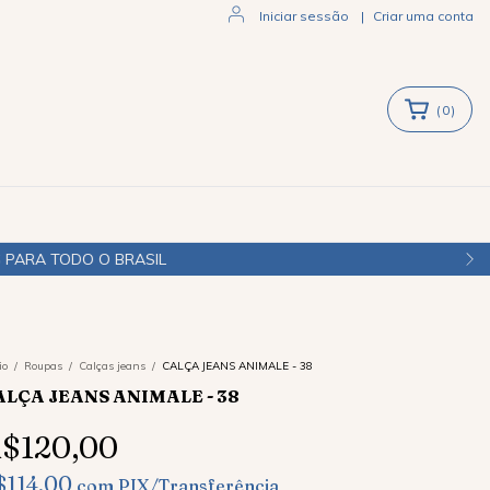
Iniciar sessão
|
Criar uma conta
(
0
)
io
/
Roupas
/
Calças jeans
/
CALÇA JEANS ANIMALE - 38
ALÇA JEANS ANIMALE - 38
$120,00
$114,00
com
PIX/Transferência