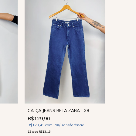
CALÇA JEANS RETA ZARA - 38
R$129,90
CALÇA JEA
R$123,41
com
PIX/Transferência
R$120,0
12
x
de
R$13,16
R$114,00
c