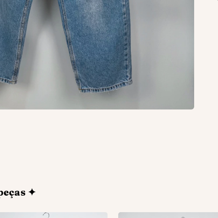
peças ✦