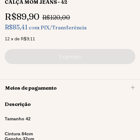
CALÇA MOM JEANS - 42
R$89,90
R$120,00
R$85,41
com
PIX/Transferência
12
x
de
R$9,11
Meios de pagamento
Descrição
Tamanho 42
Cintura 84cm
Gancho 32cm