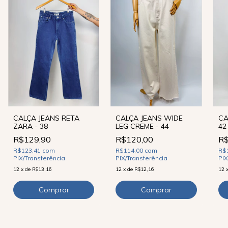
CALÇA JEANS RETA
CALÇA JEANS WIDE
CA
ZARA - 38
LEG CREME - 44
42
R$129,90
R$120,00
R$
R$123,41
com
R$114,00
com
R$
PIX/Transferência
PIX/Transferência
PIX
12
x
de
R$13,16
12
x
de
R$12,16
12