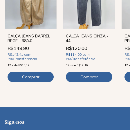
CALÇA JEANS BARREL
CALÇA JEANS CINZA -
CA
BEGE - 38/40
44
PR
R$149,90
R$120,00
R$
R$142,41
com
R$114,00
com
R$
PIX/Transferência
PIX/Transferência
PIX
12
x
de
R$15,19
12
x
de
R$12,16
12
Siga-nos