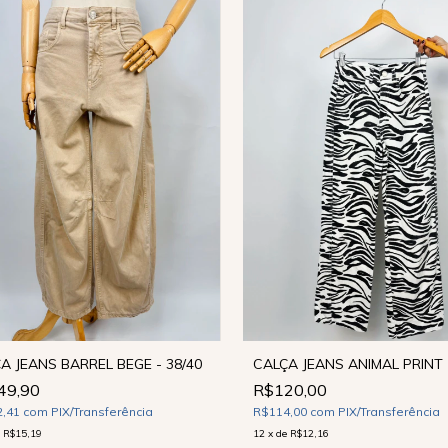
CALÇA JEANS ANIMAL PRINT 
A JEANS BARREL BEGE - 38/40
R$120,00
49,90
R$114,00
com
PIX/Transferência
2,41
com
PIX/Transferência
12
x
de
R$12,16
e
R$15,19