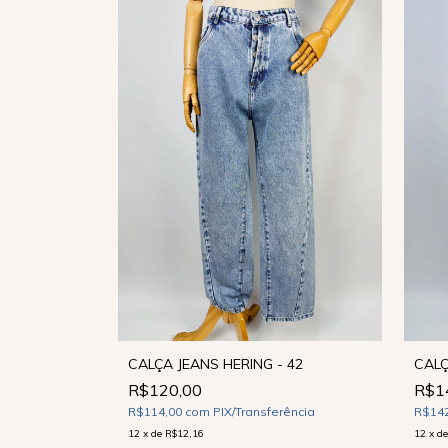
A - 38
CALÇ
CALÇA JEANS HERING - 42
R$1
R$120,00
ência
R$14
R$114,00
com
PIX/Transferência
12
x
d
12
x
de
R$12,16