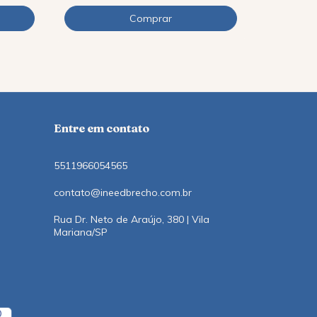
12
x
de
R$12,1
Entre em contato
5511966054565
contato@ineedbrecho.com.br
Rua Dr. Neto de Araújo, 380 | Vila
Mariana/SP