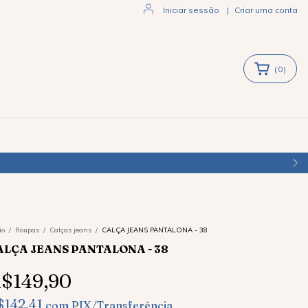
Iniciar sessão
|
Criar uma conta
(
0
)
io
/
Roupas
/
Calças jeans
/
CALÇA JEANS PANTALONA - 38
ALÇA JEANS PANTALONA - 38
$149,90
$142,41
com
PIX/Transferência