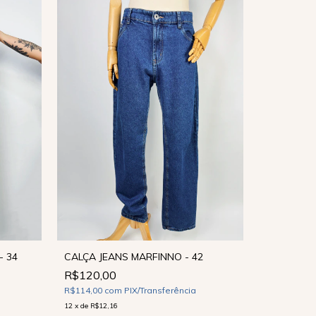
- 34
CALÇA JEANS MARFINNO - 42
R$120,00
CALÇA JEA
R$114,00
com
PIX/Transferência
R$120,0
12
x
de
R$12,16
R$114,00
c