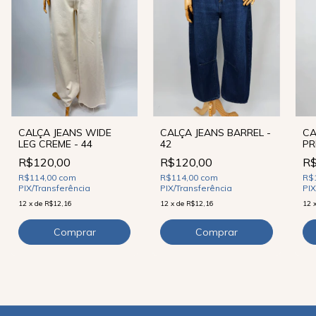
CALÇA JEANS WIDE
CALÇA JEANS BARREL -
CA
LEG CREME - 44
42
PR
R$120,00
R$120,00
R$
R$114,00
com
R$114,00
com
R$
PIX/Transferência
PIX/Transferência
PIX
12
x
de
R$12,16
12
x
de
R$12,16
12