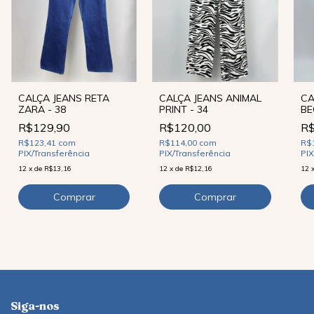
CALÇA JEANS ANIMAL
CALÇA JEANS RETA
CA
PRINT - 34
ZARA - 38
BE
R$120,00
R$129,90
R$
R$114,00
com
R$123,41
com
R$
PIX/Transferência
PIX/Transferência
PIX
12
x
de
R$12,16
12
x
de
R$13,16
12
Siga-nos